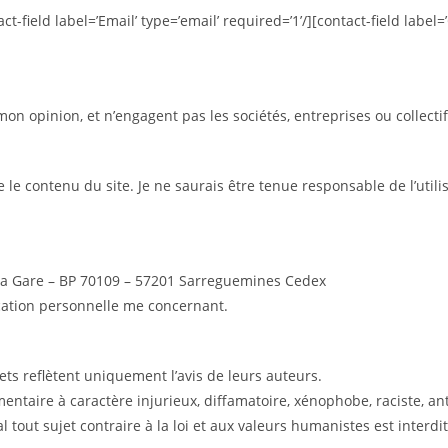
field label=’Email’ type=’email’ required=’1’/][contact-field label=
n opinion, et n’engagent pas les sociétés, entreprises ou collectif
 le contenu du site. Je ne saurais être tenue responsable de l’utilis
e la Gare – BP 70109 – 57201 Sarreguemines Cedex
ication personnelle me concernant.
ts reflètent uniquement l’avis de leurs auteurs.
ntaire à caractère injurieux, diffamatoire, xénophobe, raciste, a
ral tout sujet contraire à la loi et aux valeurs humanistes est interd