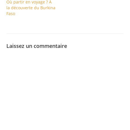
Où partir en voyage ? À
qu'on le pensait terré
la découverte du Burkina
dans une grotte…
Faso
Laissez un commentaire