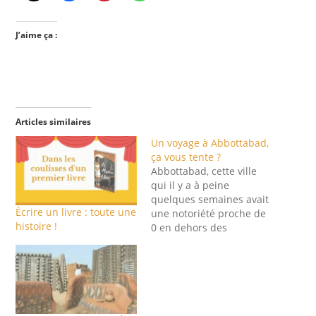
J’aime ça :
Articles similaires
Un voyage à Abbottabad,
ça vous tente ?
Abbottabad, cette ville
qui il y a à peine
quelques semaines avait
Écrire un livre : toute une
une notoriété proche de
histoire !
0 en dehors des
frontières du Pakistan
est devenue en 40
minutes chrono l'antre et
la dernière demeure de
Ben Laden aux yeux du
monde entier. Alors