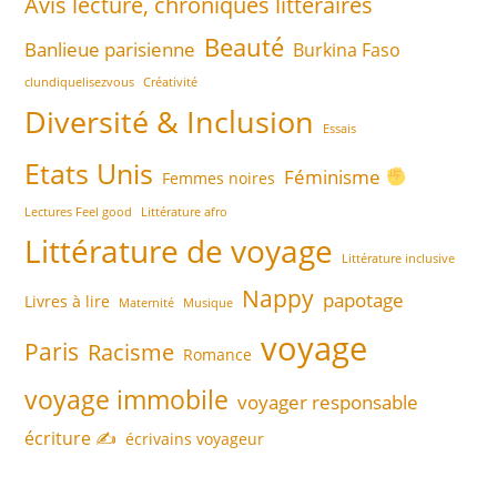
Avis lecture, chroniques littéraires
Beauté
Banlieue parisienne
Burkina Faso
clundiquelisezvous
Créativité
Diversité & Inclusion
Essais
Etats Unis
Féminisme
Femmes noires
Lectures Feel good
Littérature afro
Littérature de voyage
Littérature inclusive
Nappy
papotage
Livres à lire
Maternité
Musique
voyage
Paris
Racisme
Romance
voyage immobile
voyager responsable
écriture ✍️
écrivains voyageur