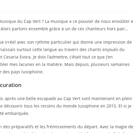
a musique du Cap Vert ? La musique a ce pouvoir de nous envoûter e
e. Alors partons ensemble grâce à un de ces chanteurs hors pair…
ue irréel avec son rythme particulier qui donne une impression de
naissais surtout cette langue au travers des chants enjoués du
Cesaria Evora. Je dois l’admettre, c’était tout ce que j’en
mbler mes lacunes en la matière. Mais depuis, plusieurs semaines
re des pays lusophone.
ocuration
 moi, après une belle escapade au Cap Vert sont maintenant en plein
f de découvrir tous les recoins du monde lusophone en 2015. Et si je
i été embarquée.
ation des préparatifs et les frémissements du départ. Avec la magie d