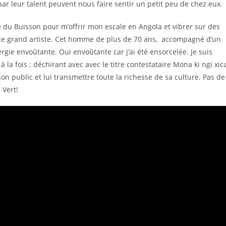
r leur talent peuvent nous faire sentir un petit peu de chez eux.
e du Buisson pour m’offrir mon escale en Angola et vibrer sur des
de ce grand artiste. Cet homme de plus de 70 ans, accompagné d’un
e envoûtante. Oui envoûtante car j’ai été ensorcelée. Je suis
 la fois : déchirant avec avec le titre contestataire Mona ki ngi xica
on public et lui transmettre toute la richesse de sa culture. Pas de
 Vert!