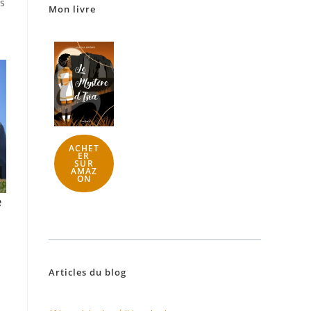
ns
Mon livre
ACHET
ER
SUR
AMAZ
ON
e
Articles du blog