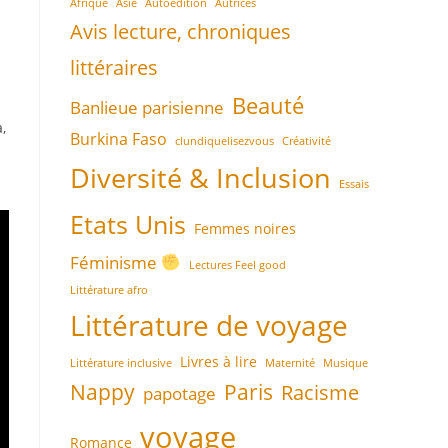
Afrique
Asie
Autoédition
Autrices
Avis lecture, chroniques
littéraires
Beauté
Banlieue parisienne
,
Burkina Faso
clundiquelisezvous
Créativité
Diversité & Inclusion
Essais
Etats Unis
Femmes noires
Féminisme
Lectures Feel good
Littérature afro
Littérature de voyage
Livres à lire
Littérature inclusive
Maternité
Musique
Nappy
Paris
Racisme
papotage
voyage
Romance