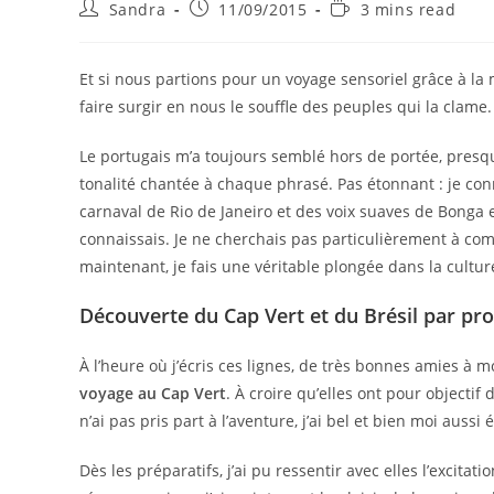
Sandra
11/09/2015
3 mins read
Et si nous partions pour un voyage sensoriel grâce à l
faire surgir en nous le souffle des peuples qui la clam
Le portugais m’a toujours semblé hors de portée, presq
tonalité chantée à chaque phrasé. Pas étonnant : je con
carnaval de Rio de Janeiro et des voix suaves de Bonga et 
connaissais. Je ne cherchais pas particulièrement à co
maintenant, je fais une véritable plongée dans la cultu
Découverte du Cap Vert et du Brésil par pr
À l’heure où j’écris ces lignes, de très bonnes amies à
voyage au Cap Vert
. À croire qu’elles ont pour objecti
n’ai pas pris part à l’aventure, j’ai bel et bien moi auss
Dès les préparatifs, j’ai pu ressentir avec elles l’excit