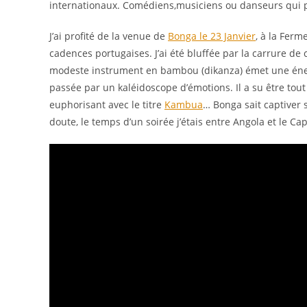
internationaux. Comédiens,musiciens ou danseurs qui pa
J’ai profité de la venue de
Bonga le 23 Janvier
, à la Ferm
cadences portugaises. J’ai été bluffée par la carrure 
modeste instrument en bambou (dikanza) émet une énergi
passée par un kaléidoscope d’émotions. Il a su être tout à
euphorisant avec le titre
Kambua
… Bonga sait captiver s
doute, le temps d’un soirée j’étais entre Angola et le Cap