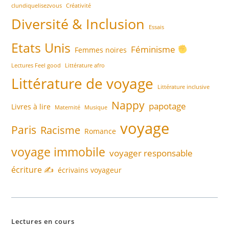
clundiquelisezvous
Créativité
Diversité & Inclusion
Essais
Etats Unis
Féminisme
Femmes noires
Lectures Feel good
Littérature afro
Littérature de voyage
Littérature inclusive
Nappy
papotage
Livres à lire
Maternité
Musique
voyage
Paris
Racisme
Romance
voyage immobile
voyager responsable
écriture ✍️
écrivains voyageur
Lectures en cours