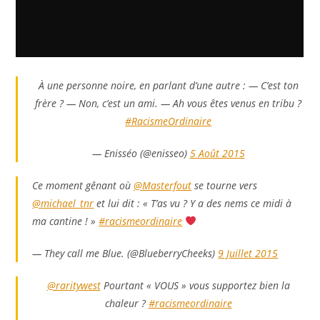
À une personne noire, en parlant d’une autre : — C’est ton
frère ? — Non, c’est un ami. — Ah vous êtes venus en tribu ?
#RacismeOrdinaire
— Enisséo (@enisseo)
5 Août 2015
Ce moment gênant où
@Masterfout
se tourne vers
@michael_tnr
et lui dit : « T’as vu ? Y a des nems ce midi à
ma cantine ! »
#racismeordinaire
— They call me Blue. (@BlueberryCheeks)
9 Juillet 2015
@raritywest
Pourtant « VOUS » vous supportez bien la
chaleur ?
#racismeordinaire