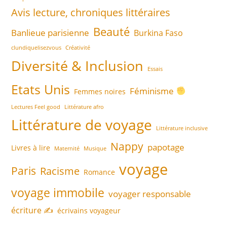
Avis lecture, chroniques littéraires
Beauté
Banlieue parisienne
Burkina Faso
clundiquelisezvous
Créativité
Diversité & Inclusion
Essais
Etats Unis
Féminisme
Femmes noires
Lectures Feel good
Littérature afro
Littérature de voyage
Littérature inclusive
Nappy
papotage
Livres à lire
Maternité
Musique
voyage
Paris
Racisme
Romance
voyage immobile
voyager responsable
écriture ✍️
écrivains voyageur