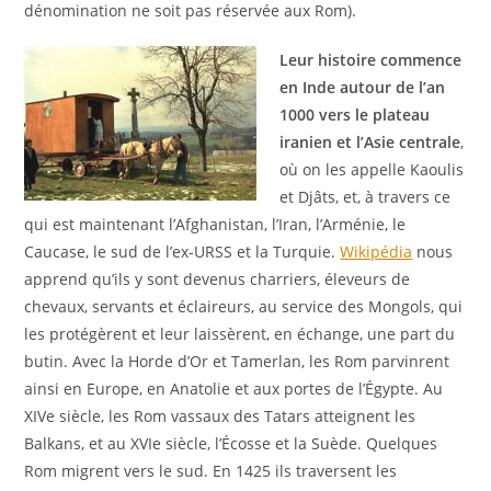
dénomination ne soit pas réservée aux Rom).
Leur histoire co
mmence
en Inde autour de l’an
1000 vers le plateau
iranien et l’Asie centrale
,
où on les appelle Kaoulis
et Djâts, et, à travers ce
qui est maintenant l’Afghanistan, l’Iran, l’Arménie, le
Caucase, le sud de l’ex-URSS et la Turquie.
Wikipédia
nous
apprend qu’ils y sont devenus charriers, éleveurs de
chevaux, servants et éclaireurs, au service des Mongols, qui
les protégèrent et leur laissèrent, en échange, une part du
butin. Avec la Horde d’Or et Tamerlan, les Rom parvinrent
ainsi en Europe, en Anatolie et aux portes de l’Égypte. Au
XIVe siècle, les Rom vassaux des Tatars atteignent les
Balkans, et au XVIe siècle, l’Écosse et la Suède. Quelques
Rom migrent vers le sud. En 1425 ils traversent les